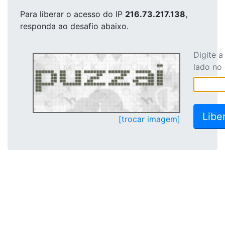
Para liberar o acesso
do IP
216.73.217.138
,
responda ao desafio abaixo.
Digite 
lado no
[trocar imagem]