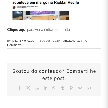
Clique aqui
para ver a notícia completa
By
Tatiana Menezes
|
março 26th, 2025
|
Uncategorized
|
0
Comments
Gostou do conteúdo? Compartilhe
este post!
Facebook
X
Reddit
LinkedIn
WhatsApp
Tumblr
Pinterest
Vk
Email