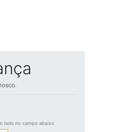
ança
nosco.
ao lado no campo abaixo