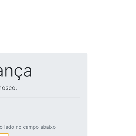
ança
nosco.
ao lado no campo abaixo