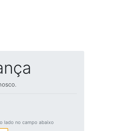
ança
nosco.
ao lado no campo abaixo