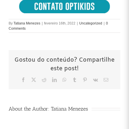
By
Tatiana Menezes
|
fevereiro 16th, 2022
|
Uncategorized
|
0
Comments
Gostou do conteúdo? Compartilhe
este post!
Facebook
X
Reddit
LinkedIn
WhatsApp
Tumblr
Pinterest
Vk
Email
About the Author:
Tatiana Menezes