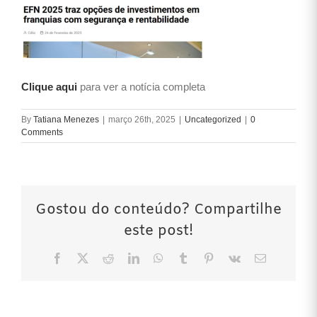
Clique aqui
para ver a notícia completa
By
Tatiana Menezes
|
março 26th, 2025
|
Uncategorized
|
0
Comments
Gostou do conteúdo? Compartilhe
este post!
Facebook
X
Reddit
LinkedIn
WhatsApp
Tumblr
Pinterest
Vk
Email