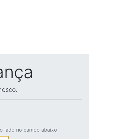
ança
nosco.
ao lado no campo abaixo