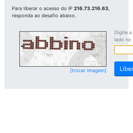
Para liberar o acesso
do IP
216.73.216.63
,
responda ao desafio abaixo.
Digite 
lado no
[trocar imagem]