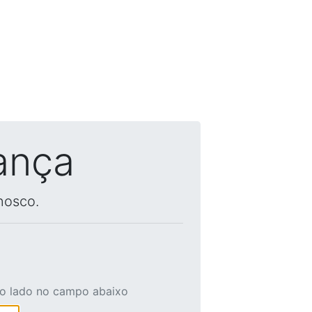
ança
nosco.
ao lado no campo abaixo