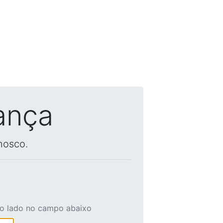
ança
nosco.
ao lado no campo abaixo