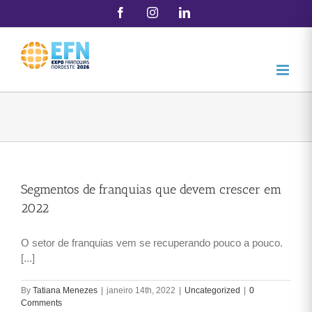
Skip
Facebook
Instagram
LinkedIn
to
content
Segmentos de franquias que devem crescer em
2022
O setor de franquias vem se recuperando pouco a pouco.
[...]
By
Tatiana Menezes
|
janeiro 14th, 2022
|
Uncategorized
|
0
Comments