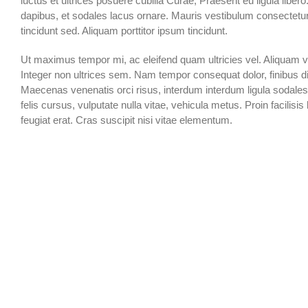
luctus et ultrices posuere cubilia Curae; Praesent eu ligula libero.
dapibus, et sodales lacus ornare. Mauris vestibulum consectetur
tincidunt sed. Aliquam porttitor ipsum tincidunt.
Ut maximus tempor mi, ac eleifend quam ultricies vel. Aliquam vol
Integer non ultrices sem. Nam tempor consequat dolor, finibus d
Maecenas venenatis orci risus, interdum interdum ligula sodales 
felis cursus, vulputate nulla vitae, vehicula metus. Proin facilisi
feugiat erat. Cras suscipit nisi vitae elementum.