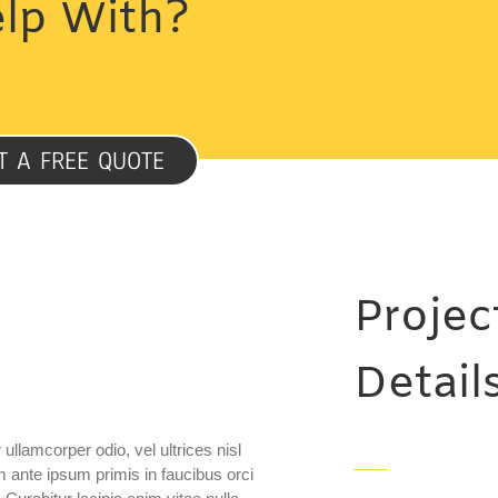
lp With?
T A FREE QUOTE
Projec
Detail
ullamcorper odio, vel ultrices nisl
um ante ipsum primis in faucibus orci