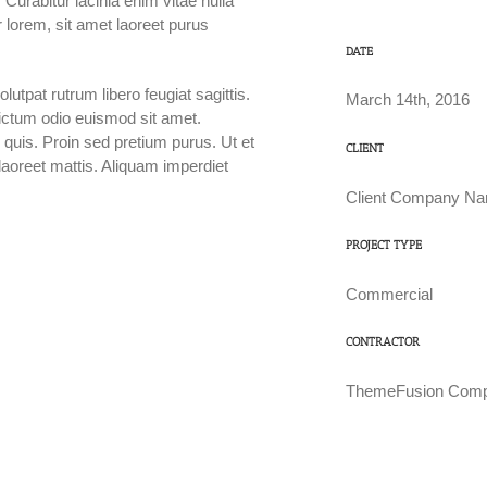
 Curabitur lacinia enim vitae nulla
 lorem, sit amet laoreet purus
DATE
utpat rutrum libero feugiat sagittis.
March 14th, 2016
ictum odio euismod sit amet.
quis. Proin sed pretium purus. Ut et
CLIENT
s laoreet mattis. Aliquam imperdiet
Client Company N
PROJECT TYPE
Commercial
CONTRACTOR
ThemeFusion Com